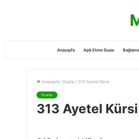
M
Anasayfa
Aşık Etme Duası
Bağlama
Anasayfa
/
Dualar
/
313 Ayetel Kürsi
Dualar
313 Ayetel Kürsi