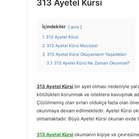
313 Ayetel Kürsi
İçindekiler
gizle
1
313 Ayetel Kürsi
2
313 Ayetel Kürsi Mucizesi
3
313 Ayetel Kürsi Okuyanların Yaşadıkları
3.1
313 Ayetel Kürsi Ne Zaman Okunmalı?
313 Ayetel Kürsi
bir ayet olması nedeniyle yarar
kötülükten korunmak ve isteklere kavuşmak adı
Çözülmemiş olan sırları oldukça fazla olan ö
okunmaya devam edilmektedir. Ayetel Kürsi okun
olmamaktadır. Büyü Ayetel Kürsi okunan evde 
313 Ayetel Kürsi
okumanın kişiye ve çevresine b