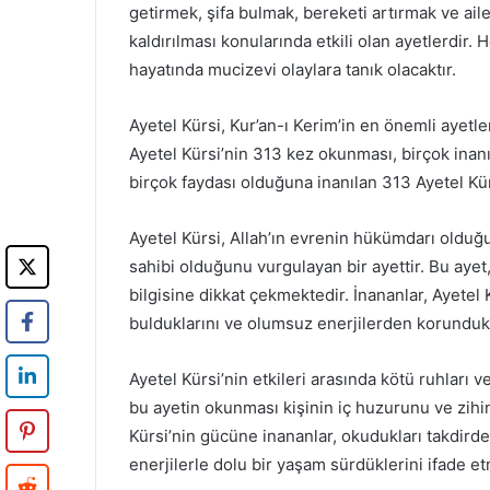
getirmek, şifa bulmak, bereketi artırmak ve ail
kaldırılması konularında etkili olan ayetlerdir
hayatında mucizevi olaylara tanık olacaktır.
Ayetel Kürsi, Kur’an-ı Kerim’in en önemli ayetler
Ayetel Kürsi’nin 313 kez okunması, birçok ina
birçok faydası olduğuna inanılan 313 Ayetel Kür
Ayetel Kürsi, Allah’ın evrenin hükümdarı olduğ
sahibi olduğunu vurgulayan bir ayettir. Bu ayet,
bilgisine dikkat çekmektedir. İnananlar, Ayetel
bulduklarını ve olumsuz enerjilerden korundukl
Ayetel Kürsi’nin etkileri arasında kötü ruhları v
bu ayetin okunması kişinin iç huzurunu ve zihi
Kürsi’nin gücüne inananlar, okudukları takdirde 
enerjilerle dolu bir yaşam sürdüklerini ifade et