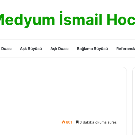
edyum İsmail Ho
 Duası
Aşk Büyüsü
Aşk Duası
Bağlama Büyüsü
Referansl
801
3 dakika okuma süresi