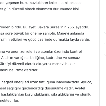
ede yaşanan huzursuzlukların kalıcı olarak ortadan
. Her gün düzenli olarak okunması durumunda kişi
inden biridir. Bu ayet, Bakara Suresi’nin 255. ayetidir.
nışa göre büyük bir öneme sahiptir. Manevi anlamda
si’nin etkileri ve gücü üzerinde durmakta fayda vardır.
unu ve onun zerreleri ve atomlar üzerinde kontrol
 Allah’ın varlığına, birliğine, kudretine ve sonsuz
 Kürsi’yi düzenli olarak okuyarak manevi huzur
arını belirtmektedirler.
e negatif enerjileri uzak tuttuğuna inanılmaktadır. Ayrıca,
nsel sağlığını güçlendirdiği düşünülmektedir. Ayetel
hastalıklardan korunduklarını, şifa aldıklarını ve olumlu
mektedirler.