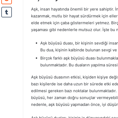
Aşk, insan hayatında önemli bir yere sahiptir. İn
kazanmak, mutlu bir hayat sürdürmek için elleri
elde etmek için çaba göstermeleri yetmez. Birçok
yaşaması gibi nedenlerle mutsuz olur. İşte bu 
Aşk büyüsü duası, bir kişinin sevdiği insan
Bu dua, kişinin kalbinde bulunan sevgi ve a
Birçok farklı aşk büyüsü duası bulunmakla b
bulunmaktadır. Bu duaların yapılma süresi
Aşk büyüsü duasının etkisi, kişiden kişiye değişe
bazı kişilerde ise daha uzun bir sürede etki edeb
edilmesi gereken bazı noktalar bulunmaktadır. Ö
büyüsü, her zaman doğru sonuçlar vermeyebilir v
nedenle, aşk büyüsü yapmadan önce, iyi düşü
Aşk büyüsü duaları, kişinin iç dünyasındaki sevg