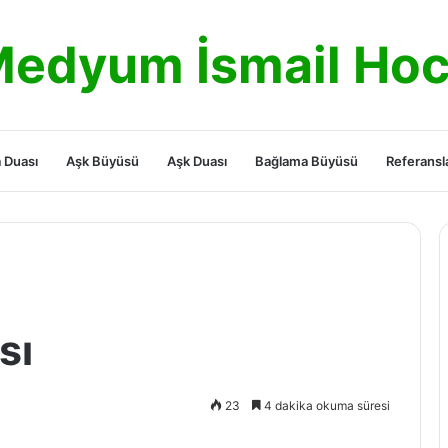
edyum İsmail Ho
 Duası
Aşk Büyüsü
Aşk Duası
Bağlama Büyüsü
Referansl
sı
23
4 dakika okuma süresi