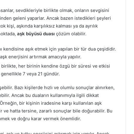
sanlar, sevdikleriyle birlikte olmak, onların sevgisini
nden geleni yaparlar. Ancak bazen istedikleri şeyleri
 kişi, aşkında karşılıksız kalması ya da ayrılık
noktada,
aşk büyüsü duası
çözüm olabilir.
ı kendisine aşık etmek için yapılan bir tür dua çeşididir.
şk enerjisini artırmak amacıyla yapılır.
irlikte, her birinin kendine özgü bir süresi ve etkisi
 genellikle 7 veya 21 gündür.
bilir. Bazı kişilerde hızlı ve olumlu sonuçlar alınırken,
ilir. Ancak bu duaların kullanımıyla ilgili dikkat
rneğin, bir kişinin iradesine karşı kullanılan aşk
e hatta tersine, zararlı sonuçlar bile doğurabilir. Bu
nmek ve doğru karar vermek önemlidir.
i, aşk ve tutku enerjisini artırmak için yapılır. Ancak