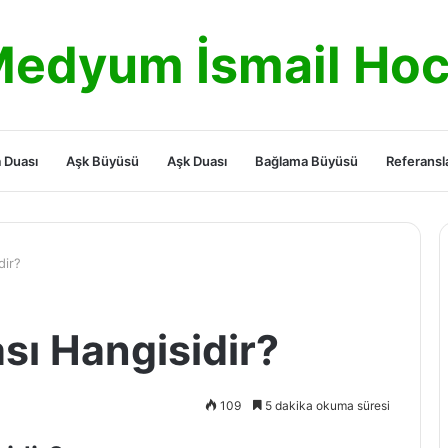
edyum İsmail Ho
 Duası
Aşk Büyüsü
Aşk Duası
Bağlama Büyüsü
Referansl
dir?
ası Hangisidir?
109
5 dakika okuma süresi