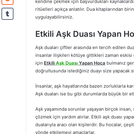
kendine çekmek için başvurdukları kaynaklardır
ritüelleri açıkça anlatılır. Dua kitaplarından bir
uygulayabilirsiniz.
Etkili Aşk Duası Yapan H
Aşk duaları çiftler arasında en tercih edilen dual
insanlar ilişkileri kötüye gittikleri zaman eskis
için
Etkili
Aşk Duası
Yapan Hoca
bulmanız gere
doğrultusunda istediğiniz duayı size yapacak siz
İnsanlar, aşk hayatlarında bazen zorluklarla kar
Aşk duaları ise bu gibi durumlarda büyük bir etk
Aşk yaşamında sorunlar yaşayan birçok insan, şi
çözmek için yardım alırlar. Etkili aşk duası ya
dualarıyla aracı olan kişilerdir. Bu hocalar, çeşi
yönde etkilemeyi amaçlarlar.