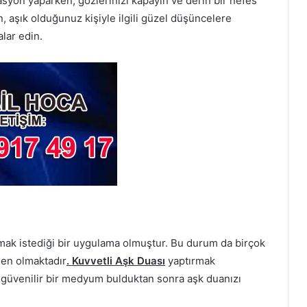
asyon yaparken, gözlerinizi kapayın ve derin bir nefes
n, aşık olduğunuz kişiyle ilgili güzel düşüncelere
alar edin.
mak istediği bir uygulama olmuştur. Bu durum da birçok
en olmaktadır
. Kuvvetli Aşk Duası
yaptırmak
ı güvenilir bir medyum bulduktan sonra aşk duanızı