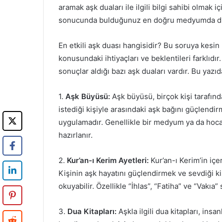
aramak aşk duaları ile ilgili bilgi sahibi olmak i
sonucunda bulduğunuz en doğru medyumda duala
En etkili aşk duası hangisidir? Bu soruya kesi
konusundaki ihtiyaçları ve beklentileri farklıd
sonuçlar aldığı bazı aşk duaları vardır. Bu yazıd
1.
Aşk Büyüsü:
Aşk büyüsü, birçok kişi tarafında
istediği kişiyle arasındaki aşk bağını güçlendir
uygulamadır. Genellikle bir medyum ya da hoca 
hazırlanır.
2.
Kur’an-ı Kerim Ayetleri:
Kur’an-ı Kerim’in içe
Kişinin aşk hayatını güçlendirmek ve sevdiği kiş
okuyabilir. Özellikle “İhlas”, “Fatiha” ve “Vakıa” s
3.
Dua Kitapları:
Aşkla ilgili dua kitapları, insa