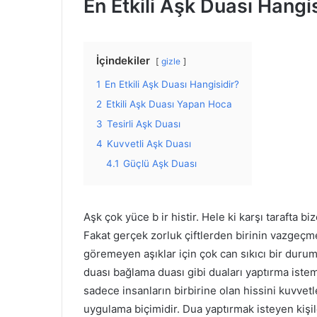
En Etkili Aşk Duası Hangi
İçindekiler
gizle
1
En Etkili Aşk Duası Hangisidir?
2
Etkili Aşk Duası Yapan Hoca
3
Tesirli Aşk Duası
4
Kuvvetli Aşk Duası
4.1
Güçlü Aşk Duası
Aşk çok yüce b ir histir. Hele ki karşı tarafta bi
Fakat gerçek zorluk çiftlerden birinin vazgeçme
göremeyen aşıklar için çok can sıkıcı bir durum
duası bağlama duası gibi duaları yaptırma iste
sadece insanların birbirine olan hissini kuvvetl
uygulama biçimidir. Dua yaptırmak isteyen kişi