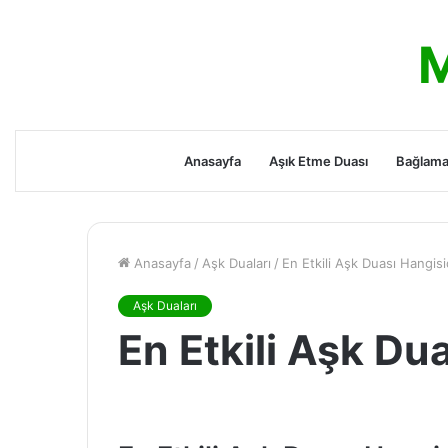
M
Anasayfa
Aşık Etme Duası
Bağlama
Anasayfa
/
Aşk Duaları
/
En Etkili Aşk Duası Hangisi
Aşk Duaları
En Etkili Aşk Du