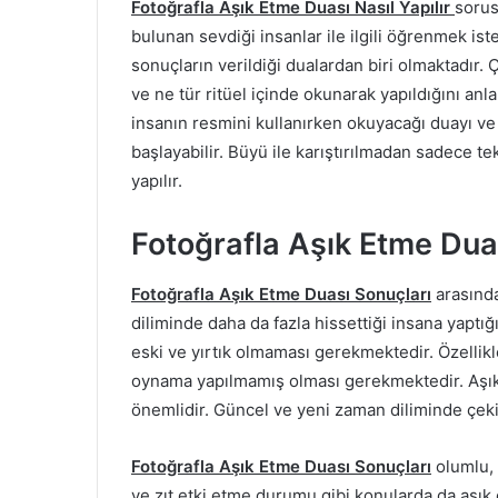
Fotoğrafla Aşık Etme Duası Nasıl Yapılır
sorus
bulunan sevdiği insanlar ile ilgili öğrenmek ist
sonuçların verildiği dualardan biri olmaktadır. 
ve ne tür ritüel içinde okunarak yapıldığını anl
insanın resmini kullanırken okuyacağı duayı v
başlayabilir. Büyü ile karıştırılmadan sadece te
yapılır.
Fotoğrafla Aşık Etme Dua
Fotoğrafla Aşık Etme Duası Sonuçları
arasında
diliminde daha da fazla hissettiği insana yaptı
eski ve yırtık olmaması gerekmektedir. Özellikl
oynama yapılmamış olması gerekmektedir. Aşık e
önemlidir. Güncel ve yeni zaman diliminde çekil
Fotoğrafla Aşık Etme Duası Sonuçları
olumlu, p
ve zıt etki etme durumu gibi konularda da aşık 