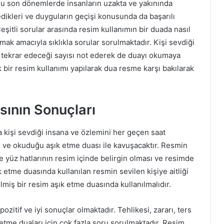
u son dönemlerde insanların uzakta ve yakınında
edikleri ve duyguların geçişi konusunda da başarılı
Çeşitli sorular arasında resim kullanımın bir duada nasıl
amak amacıyla sıklıkla sorular sorulmaktadır. Kişi sevdiği
e tekrar edeceği sayısı not ederek de duayı okumaya
k bir resim kullanımı yapılarak dua resme karşı bakılarak
sının Sonuçları
 kişi sevdiği insana ve özlemini her geçen saat
ğı ve okuduğu aşık etme duası ile kavuşacaktır. Resmin
e yüz hatlarının resim içinde belirgin olması ve resimde
tme duasında kullanılan resmin sevilen kişiye aitliği
miş bir resim aşık etme duasında kullanılmalıdır.
ozitif ve iyi sonuçlar olmaktadır. Tehlikesi, zararı, ters
etme duaları için çok fazla soru sorulmaktadır. Resim