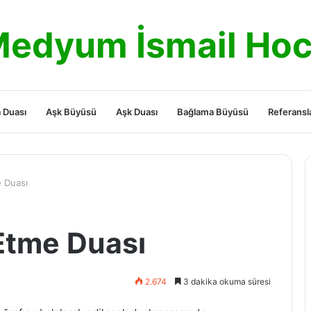
edyum İsmail Ho
 Duası
Aşk Büyüsü
Aşk Duası
Bağlama Büyüsü
Referansl
e Duası
 Etme Duası
2.674
3 dakika okuma süresi