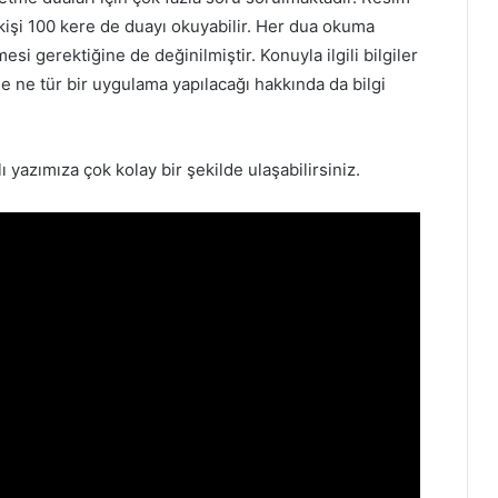
kişi 100 kere de duayı okuyabilir. Her dua okuma
si gerektiğine de değinilmiştir. Konuyla ilgili bilgiler
e ne tür bir uygulama yapılacağı hakkında da bilgi
 yazımıza çok kolay bir şekilde ulaşabilirsiniz.