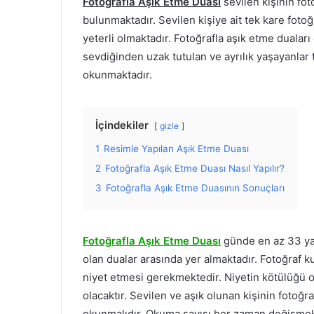
Fotoğrafla Aşık Etme Duası
sevilen kişinin fot
bulunmaktadır. Sevilen kişiye ait tek kare fot
yeterli olmaktadır. Fotoğrafla aşık etme dualar
sevdiğinden uzak tutulan ve ayrılık yaşayanlar 
okunmaktadır.
İçindekiler
gizle
1
Resimle Yapılan Aşık Etme Duası
2
Fotoğrafla Aşık Etme Duası Nasıl Yapılır?
3
Fotoğrafla Aşık Etme Duasının Sonuçları
Fotoğrafla Aşık Etme Duası
günde en az 33 ya
olan dualar arasında yer almaktadır. Fotoğraf kull
niyet etmesi gerekmektedir. Niyetin kötülüğü 
olacaktır. Sevilen ve aşık olunan kişinin fotoğ
okunmalıdır. Okuma sayısı her zaman değişmek