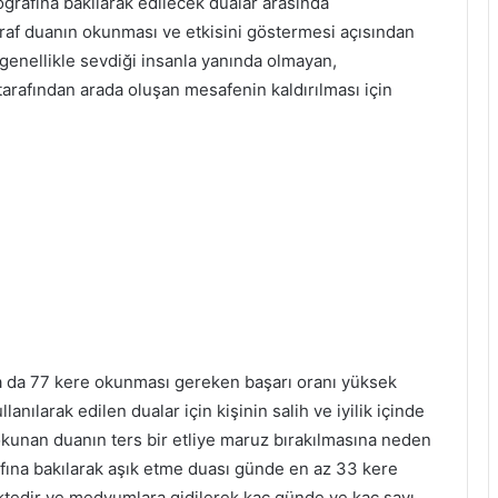
oğrafına bakılarak edilecek dualar arasında
oğraf duanın okunması ve etkisini göstermesi açısından
ı genellikle sevdiği insanla yanında olmayan,
tarafından arada oluşan mesafenin kaldırılması için
 da 77 kere okunması gereken başarı oranı yüksek
anılarak edilen dualar için kişinin salih ve iyilik içinde
okunan duanın ters bir etliye maruz bırakılmasına neden
rafına bakılarak aşık etme duası günde en az 33 kere
tedir ve medyumlara gidilerek kaç günde ve kaç sayı