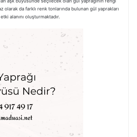
k olan aşk büyüsünde seçilecek olan gül yaprağının rengi
 olarak da farklı renk tonlarında bulunan gül yaprakları
tki alanını oluşturmaktadır.