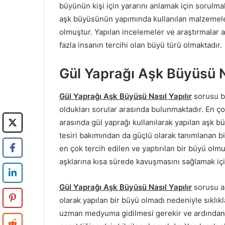
büyünün kişi için yararını anlamak için sorulma
aşk büyüsünün yapımında kullanılan malzemele
olmuştur. Yapılan incelemeler ve araştırmalar 
fazla insanın tercihi olan büyü türü olmaktadır.
Gül Yaprağı Aşk Büyüsü Na
Gül Yaprağı Aşk Büyüsü Nasıl Yapılır
sorusu bü
oldukları sorular arasında bulunmaktadır. En ço
arasında gül yaprağı kullanılarak yapılan aşk 
tesiri bakımından da güçlü olarak tanımlanan bi
en çok tercih edilen ve yaptırılan bir büyü ol
aşklarına kısa sürede kavuşmasını sağlamak için
Gül Yaprağı Aşk Büyüsü Nasıl Yapılır
sorusu aş
olarak yapılan bir büyü olmadı nedeniyle sıklık
uzman medyuma gidilmesi gerekir ve ardından