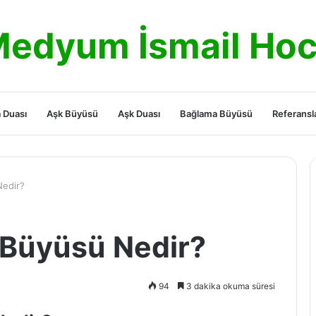
edyum İsmail Ho
 Duası
Aşk Büyüsü
Aşk Duası
Bağlama Büyüsü
Referansl
Nedir?
 Büyüsü Nedir?
94
3 dakika okuma süresi