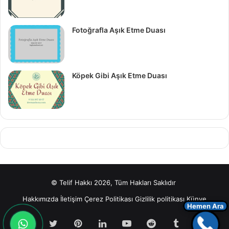
Fotoğrafla Aşık Etme Duası
Köpek Gibi Aşık Etme Duası
© Telif Hakkı 2026, Tüm Hakları Saklıdır
Hakkımızda
İletişim
Çerez Politikası
Gizlilik politikası
Künye
Hemen Ara
Facebook
Twitter
Pinterest
LinkedIn
YouTube
Reddit
Tumblr
Insta