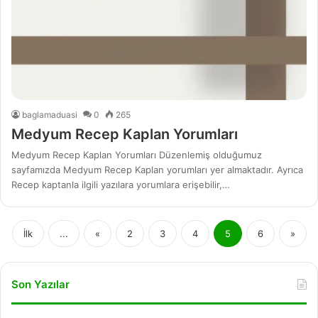
baglamaduasi
0
265
Medyum Recep Kaplan Yorumları
Medyum Recep Kaplan Yorumları Düzenlemiş olduğumuz
sayfamızda Medyum Recep Kaplan yorumları yer almaktadır. Ayrıca
Recep kaptanla ilgili yazılara yorumlara erişebilir,…
İlk
...
«
2
3
4
5
6
»
Son Yazılar