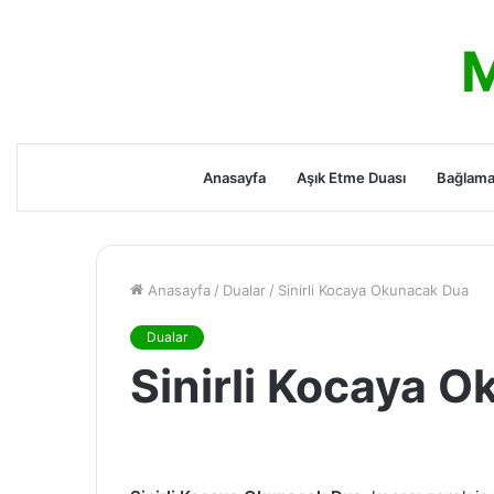
M
Anasayfa
Aşık Etme Duası
Bağlama
Anasayfa
/
Dualar
/
Sinirli Kocaya Okunacak Dua
Dualar
Sinirli Kocaya 