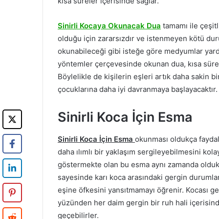
kısa süreler içerisinde sağlar.
Sinirli Kocaya Okunacak Dua
tamamı ile çeşit
olduğu için zararsızdır ve istenmeyen kötü dur
okunabileceği gibi isteğe göre medyumlar yard
yöntemler çerçevesinde okunan dua, kısa sürele
Böylelikle de kişilerin eşleri artık daha sakin 
çocuklarına daha iyi davranmaya başlayacaktır.
Sinirli Koca İçin Esma
Sinirli Koca İçin Esma
okunması oldukça faydalı
daha ılımlı bir yaklaşım sergileyebilmesini kolay
göstermekte olan bu esma aynı zamanda oldukç
sayesinde karı koca arasındaki gergin durumlar
eşine öfkesini yansıtmamayı öğrenir. Kocası ge
yüzünden her daim gergin bir ruh hali içerisi
geçebilirler.