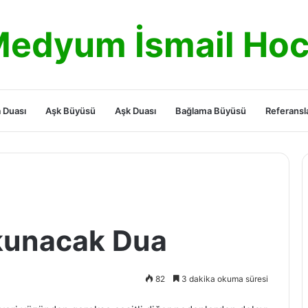
edyum İsmail Ho
 Duası
Aşk Büyüsü
Aşk Duası
Bağlama Büyüsü
Referansl
Okunacak Dua
82
3 dakika okuma süresi