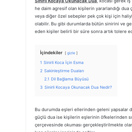
Sinirli Kocaya Okunacak Dua
, kocası gerek i
he daim agresif olan kişilerin yararlandığı dua 
veya diğer özel sebepler pek çok kişi için haliy
olabilir. Bu gibi durumlarda bütün sinirini ve g
eden kişiler belirli bir süre sonra artık tolere e
İçindekiler
gizle
1
Sinirli Koca İçin Esma
2
Sakinleştirme Duaları
2.1
Dil Bağlama Büyüsü
3
Sinirli Kocaya Okunacak Dua Nedir?
Bu durumda eşleri ellerinden geleni yapsalar d
güçlü dua ise kişilerin eşlerinin öfkelerinden s
çerçevesinde okuması gerçekleştirilmekte olan 