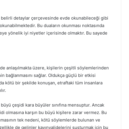
n belirli detaylar çerçevesinde evde okunabileceği gibi
de okunabilmektedir. Bu duaların okunması noktasında
 yönelik iyi niyetler içerisinde olmaktır. Bu sayede
lde anlaşılmakta üzere, kişilerin çeşitli söylemlerinden
nin bağlanmasını sağlar. Oldukça güçlü bir etkisi
a kötü bir şekilde konuşan, etraftaki tüm insanlara
lır.
u büyü çeşidi kara büyüler sınıfına mensuptur. Ancak
idi olmasına karşın bu büyü kişilere zarar vermez. Bu
olmasının tek nedeni, kötü söylemlerde bulunan ve
 Özellikle de gelinler kayınvalidelerini susturmak için bu