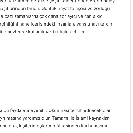
ş yeri yüzünden gerekse çeşitli diğer nedenlerden dolayı
çeşitlerinden biridir. Günlük hayat telaşesi ve zorluğu
le bazı zamanlarda çok daha zorlayıcı ve can sıkıcı
erginliğini hane içerisindeki insanlara yansıtmayı tercih
dilemezler ve katlanılmaz bir hale gelirler.
a bu fayda etmeyebilir. Okunması tercih edilecek olan
ıyrılmasına yardımcı olur. Tamamı ile İslami kaynaklar
bu dua, kişilerin eşlerinin öfkesinden kurtulmasını