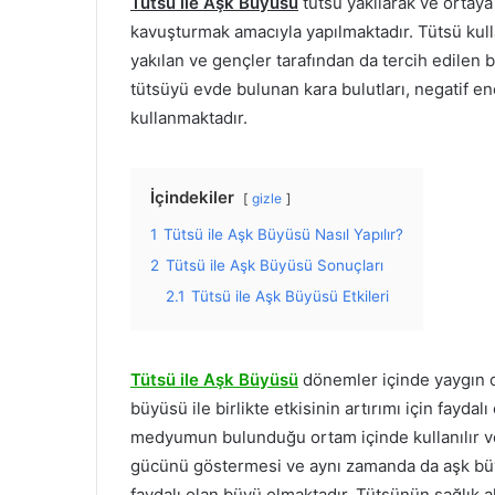
Tütsü ile Aşk Büyüsü
tütsü yakılarak ve ortay
kavuşturmak amacıyla yapılmaktadır. Tütsü kull
yakılan ve gençler tarafından da tercih edilen
tütsüyü evde bulunan kara bulutları, negatif e
kullanmaktadır.
İçindekiler
gizle
1
Tütsü ile Aşk Büyüsü Nasıl Yapılır?
2
Tütsü ile Aşk Büyüsü Sonuçları
2.1
Tütsü ile Aşk Büyüsü Etkileri
Tütsü ile Aşk Büyüsü
dönemler içinde yaygın o
büyüsü ile birlikte etkisinin artırımı için fayda
medyumun bulunduğu ortam içinde kullanılır ve
gücünü göstermesi ve aynı zamanda da aşk b
faydalı olan büyü olmaktadır. Tütsünün sağlık al