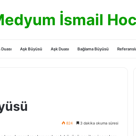
edyum İsmail Ho
 Duası
Aşk Büyüsü
Aşk Duası
Bağlama Büyüsü
Referansl
üyüsü
824
3 dakika okuma süresi