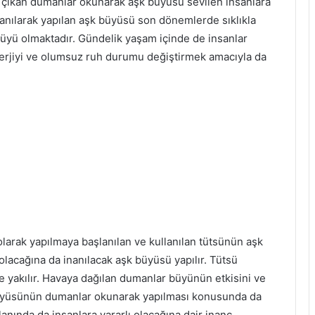
a çıkan dumanlar okunarak aşk büyüsü sevilen insanlara
anılarak yapılan aşk büyüsü son dönemlerde sıklıkla
 büyü olmaktadır. Gündelik yaşam içinde de insanlar
nerjiyi ve olumsuz ruh durumu değiştirmek amacıyla da
larak yapılmaya başlanılan ve kullanılan tütsünün aşk
lı olacağına da inanılacak aşk büyüsü yapılır. Tütsü
 yakılır. Havaya dağılan dumanlar büyünün etkisini ve
üyüsünün dumanlar okunarak yapılması konusunda da
anında da insanlara yararlı olacağına dair inanç