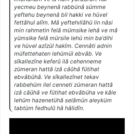
yecmeu beynenâ rabbünâ sümme
yeftehu beynenâ bil hakki ve hüvel
fettâhul alîm. Mâ yeftehıllâhü lin nâsi
min rahmetin felâ mümsike lehâ ve mâ
yümsike felâ mürsile lehü min ba’dihi
ve hüvel azîzül hakîm. Cennâti adnin
müfettehaten lehümül ebvâb. Ve
sîkallezîne keferû ilâ cehenneme
zümeran hattâ izâ câûhâ fütihat
ebvâbühâ. Ve sîkallezînet tekav
rabbehüm ilel cenneti zümeran hattâ
izâ câûhâ ve fütihat ebvâbüha ve kâle
lehüm hazenetühâ selâmün aleyküm
tabtüm fedhulû hâ hâlidîn.