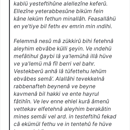
kablü yesteftihûne alellezîne keferû.
Ellezîne yeterabbesûne biküm fein
kâne leküm fethun minallâh. Feasallâhü
en ye’tiye bil fethı ev emrin min ındihi.
Felemmâ nesû mâ zükkirû bihi fetehnâ
aleyhim ebvâbe külli şeyin. Ve ındehü
mefâtihul ğaybi lâ ya’lemühâ illâ hüve
ve ya’lemü mâ fîl berri vel bahr.
Vestekberû anhâ lâ tüfettehu lehüm
ebvâbes semâ’. Alallâhi tevekkelnâ
rabbenafteh beynenâ ve beyne
kavmenâ bil hakki ve ente hayrul
fâtihîn. Ve lev enne ehlel kurâ âmenû
vettekav elfetehnâ aleyhim berakâtin
mines semâi vel ard. in testeftihû fekad
câ ekümül fethu ve in tentehû fe hüve