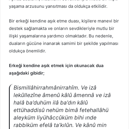
yaşama arzusunu yansıtması da oldukça etkilidir.
Bir erkeği kendine aşık etme duası, kişilere manevi bir
destek sağlamakta ve onların sevdikleriyle mutlu bir
ilişki yaşamalarına yardımcı olmaktadır. Bu nedenle,
duaların gücüne inanarak samimi bir şekilde yapılması
oldukça önemlidir.
Erkeği kendine aşık etmek için okunacak dua
aşağıdaki gibidir;
Bismillâhirrahmânirrahîm. Ve izâ
lekûllezîne âmenû kâlû âmennâ ve izâ
halâ ba’duhüm ilâ ba’dın kâlû
ettühaddisû nehüm bimâ fetehallâhü
aleyküm liyühâccûküm bihi ınde
rabbiküm efelâ ta’kılûn. Ve kânû min