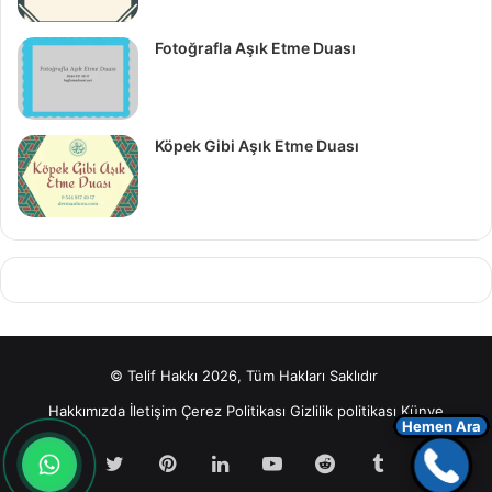
Fotoğrafla Aşık Etme Duası
Köpek Gibi Aşık Etme Duası
© Telif Hakkı 2026, Tüm Hakları Saklıdır
Hakkımızda
İletişim
Çerez Politikası
Gizlilik politikası
Künye
Hemen Ara
Facebook
Twitter
Pinterest
LinkedIn
YouTube
Reddit
Tumblr
Insta