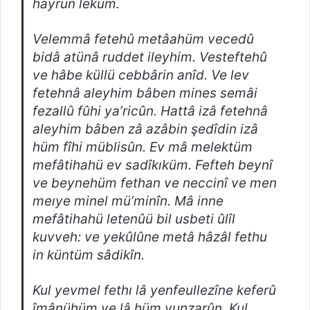
hayrun leküm.
Velemmâ fetehû metâahüm vecedû
bidâ atünâ ruddet ileyhim. Vesteftehû
ve hâbe küllü cebbârin anîd. Ve lev
fetehnâ aleyhim bâben mines semâi
fezallû fûhi ya’ricûn. Hattâ izâ fetehnâ
aleyhim bâben zâ azâbin şedîdin izâ
hüm fîhi müblisûn. Ev mâ melektüm
mefâtihahü ev sadîkıküm. Fefteh beynî
ve beynehüm fethan ve neccinî ve men
meıye minel mü’minîn. Mâ inne
mefâtihahü letenûü bil usbeti ûlîl
kuvveh: ve yekûlûne metâ hâzâl fethu
in küntüm sâdikîn.
Kul yevmel fethı lâ yenfeullezîne keferû
îmânühüm ve lâ hüm yunzarûn. Kul