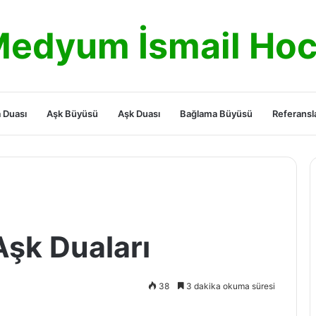
edyum İsmail Ho
 Duası
Aşk Büyüsü
Aşk Duası
Bağlama Büyüsü
Referansl
Aşk Duaları
38
3 dakika okuma süresi