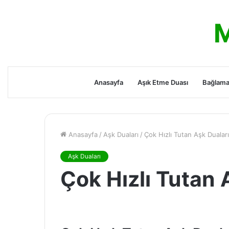
M
Anasayfa
Aşık Etme Duası
Bağlama
Anasayfa
/
Aşk Duaları
/
Çok Hızlı Tutan Aşk Duaları
Aşk Duaları
Çok Hızlı Tutan 