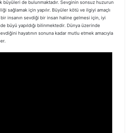
k büyüleri de bulunmaktadır. Sevginin sonsuz huzurun
liği sağlamak için yapılır. Büyüler kötü ve ilgiyi amaçlı
ir insanın sevdiği bir insan haline gelmesi için, iyi
nde büyü yapıldığı bilinmektedir. Dünya üzerinde
a sevdiğini hayatının sonuna kadar mutlu etmek amacıyla
er.