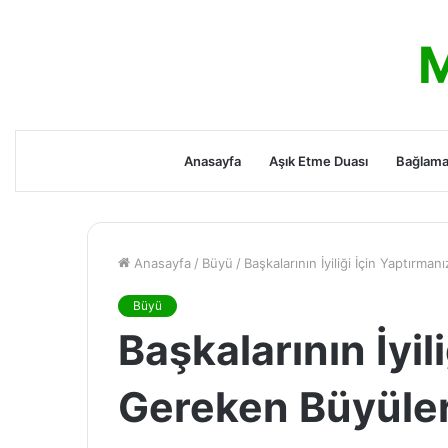
M
Anasayfa
Aşık Etme Duası
Bağlama
Anasayfa
/
Büyü
/
Başkalarının İyiliği İçin Yaptırma
Büyü
Başkalarının İyil
Gereken Büyüle