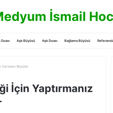
edyum İsmail Ho
 Duası
Aşk Büyüsü
Aşk Duası
Bağlama Büyüsü
Referansl
nız Gereken Büyüler
iği İçin Yaptırmanız
r