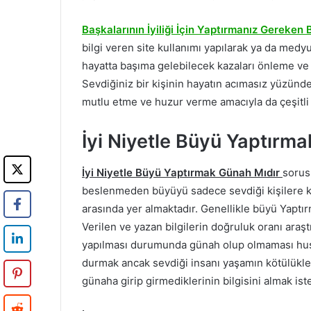
Başkalarının İyiliği İçin Yaptırmanız Gereken
bilgi veren site kullanımı yapılarak ya da medyum
hayatta başıma gelebilecek kazaları önleme ve i
Sevdiğiniz bir kişinin hayatın acımasız yüzün
mutlu etme ve huzur verme amacıyla da çeşitli 
İyi Niyetle Büyü Yaptırm
İyi Niyetle Büyü Yaptırmak Günah Mıdır
sorus
beslenmeden büyüyü sadece sevdiği kişilere kar
arasında yer almaktadır. Genellikle büyü Yaptır
Verilen ve yazan bilgilerin doğruluk oranı araşt
yapılması durumunda günah olup olmaması hus
durmak ancak sevdiği insanı yaşamın kötülükle
günaha girip girmediklerinin bilgisini almak is