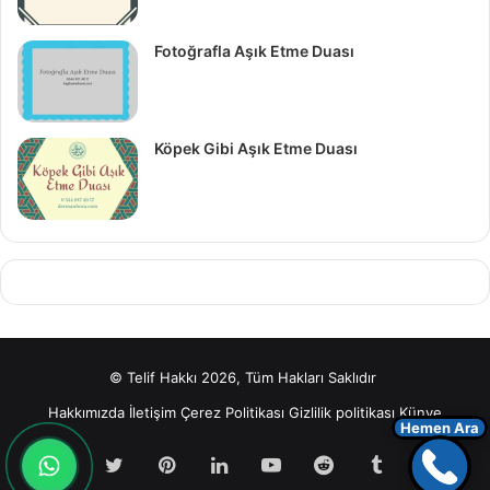
Fotoğrafla Aşık Etme Duası
Köpek Gibi Aşık Etme Duası
© Telif Hakkı 2026, Tüm Hakları Saklıdır
Hakkımızda
İletişim
Çerez Politikası
Gizlilik politikası
Künye
Hemen Ara
Facebook
Twitter
Pinterest
LinkedIn
YouTube
Reddit
Tumblr
Insta