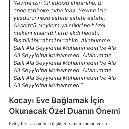
Yevme izin tühaddisü ahbaraha. Bi
enne rabbeke evha leha. Yevme izin
yasdürünnasü eştata eştata eştata.
Aksemtü aleyküm ya sükkâne hâzel
mekâni insarifû hattâ akdi haceti.
Bismillâhirrahmânirrahîm. Allahumme
Salli Ala Seyyidina Muhammedin Ve Ala
Ali Seyyidina Muhammed. Allahumme
Salli Ala Seyyidina Muhammedin Ve Ala
Ali Seyyidina Muhammed. Allahumme
Salli Ala Seyyidina Muhammedin Ve Ala
Ali Seyyidina Muhammed.”
Kocayı Eve Bağlamak İçin
Okunacak Özel Duanın Önemi
Evli çiftler arasındaki ilişkiler zaman zaman zorlu