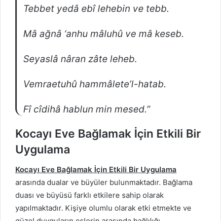
Tebbet yedâ ebî lehebin ve tebb.
Mâ ağnâ ‘anhu mâluhû ve mâ keseb.
Seyaslâ nâran zâte leheb.
Vemraetuhû hammâlete’l-hatab.
Fî cîdihâ hablun min mesed.”
Kocayı Eve Bağlamak İçin Etkili Bir
Uygulama
Kocayı Eve Bağlamak İçin Etkili Bir Uygulama
arasında dualar ve büyüler bulunmaktadır. Bağlama
duası ve büyüsü farklı etkilere sahip olarak
yapılmaktadır. Kişiye olumlu olarak etki etmekte ve
güzel duyguların eşlerin arasında bağlılığı