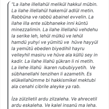
“La ilahe illellahül melikül hakkul mübin.
La ilahe illellahül hakemül adlül metin.
Rabbüna ve rabbü abainel evvelin. La
ilahe illa ente sübhaneke inni küntü
minezzalimin. La ilahe illellahü vehdehu
la serike leh, lehül mülkü ve lehül
hamdü yuhyi ve yümitü ve hüve hayyül
la yemütü ebeden biyedihil hayru
veileyhil masiru ve hüve ala küllü sey in
kadir. La ilahe illahü şükran li ni metih.
La ilehe illahü ikaren rububiyyetih. Ve
sübhanellahi tenzihen li azametih. Es
elükellahümme bi hakkismikel mektubi
ala cenahi cibrile aleyke ya rab.
İza zülziletil ardu zilzaleha. Ve ahrecetil
ardu eskaleha. Ve kalel insanü ma leha.