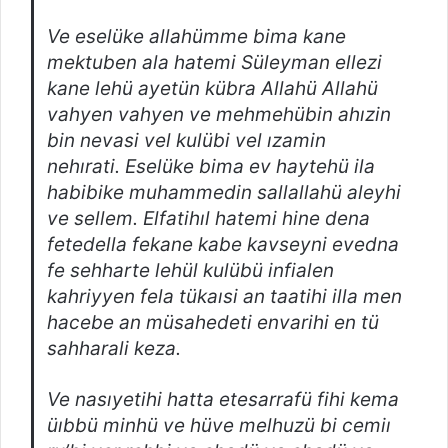
Ve eselüke allahümme bima kane
mektuben ala hatemi Süleyman ellezi
kane lehü ayetün kübra Allahü Allahü
vahyen vahyen ve mehmehübin ahızin
bin nevasi vel kulübi vel ızamin
nehırati. Eselüke bima ev haytehü ila
habibike muhammedin sallallahü aleyhi
ve sellem. Elfatihıl hatemi hine dena
fetedella fekane kabe kavseyni evedna
fe sehharte lehül kulübü infialen
kahriyyen fela tükaısi an taatihi illa men
hacebe an müsahedeti envarihi en tü
sahharali keza.
Ve nasıyetihi hatta etesarrafü fihi kema
üıbbü minhü ve hüve melhuzü bi cemiı